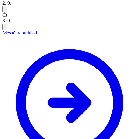
2. 9.
Čt
3. 9.
Mesačný prehľad