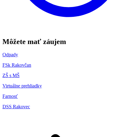
Môžete mať záujem
Odpady
FSk Rakovčan
ZŠ s MŠ
Virtuálne prehliadky
Farnosť
DSS Rakovec