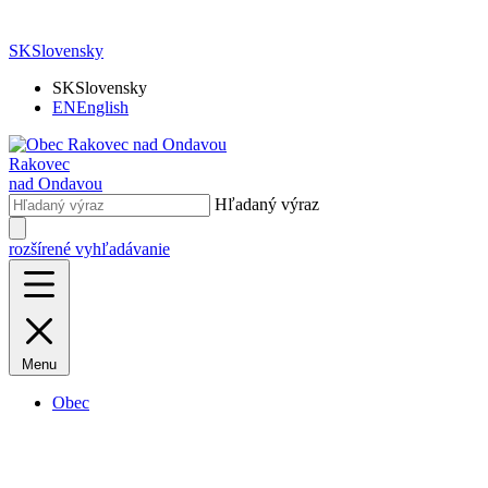
SK
Slovensky
SK
Slovensky
EN
English
Rakovec
nad Ondavou
Hľadaný výraz
rozšírené vyhľadávanie
Menu
Obec