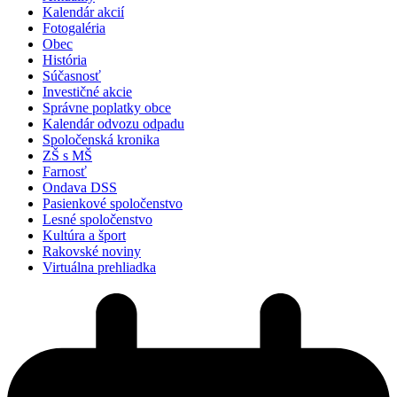
Kalendár akcií
Fotogaléria
Obec
História
Súčasnosť
Investičné akcie
Správne poplatky obce
Kalendár odvozu odpadu
Spoločenská kronika
ZŠ s MŠ
Farnosť
Ondava DSS
Pasienkové spoločenstvo
Lesné spoločenstvo
Kultúra a šport
Rakovské noviny
Virtuálna prehliadka