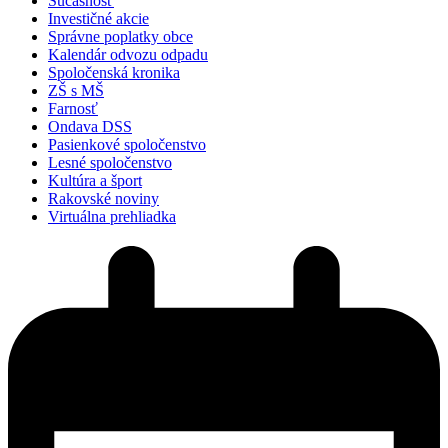
Súčasnosť
Investičné akcie
Správne poplatky obce
Kalendár odvozu odpadu
Spoločenská kronika
ZŠ s MŠ
Farnosť
Ondava DSS
Pasienkové spoločenstvo
Lesné spoločenstvo
Kultúra a šport
Rakovské noviny
Virtuálna prehliadka