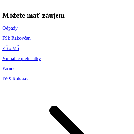
Môžete mať záujem
Odpady
FSk Rakovčan
ZŠ s MŠ
Virtuálne prehliadky
Farnosť
DSS Rakovec