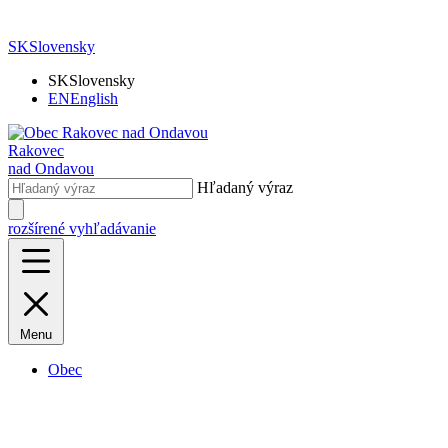
SK
Slovensky
SK
Slovensky
EN
English
Rakovec
nad Ondavou
Hľadaný výraz
rozšírené vyhľadávanie
Menu
Obec