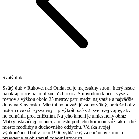
Svätý dub
Svätý dub v Rakovci nad Ondavou je majestátny strom, ktorý rastie
na okraji obce už približne 550 rokov. S obvodom kmeňa vyše 7
metrov a výškou okolo 25 metrov patrí medzi najstaršie a najväčšie
duby na Slovensku. Miestni ho považujú za posvätný, pretože bol v
histórii dvakrát vysvätený – prvýkrát počas 2. svetovej vojny, aby
ho ochránili pred zničením. Na jeho kmeni je umiestnený obraz
Matky ustavičnej pomoci, a miesto pod jeho korunou slúži ako tiché
miesto modlitby a duchovného oddychu. Vďaka svojej
výnimočnosti bol v roku 1996 vyhlásený za chránený strom a
pravidelne sa oň starajú odborní arboristi.