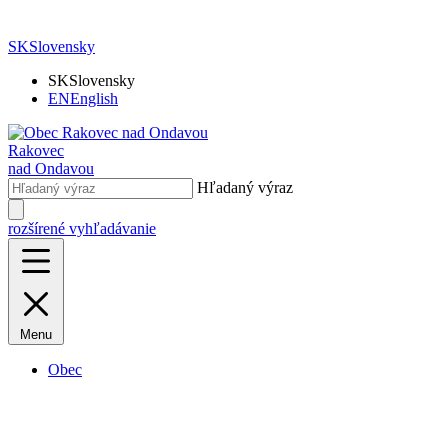
SK
Slovensky
SK
Slovensky
EN
English
Rakovec
nad Ondavou
Hľadaný výraz
rozšírené vyhľadávanie
Menu
Obec