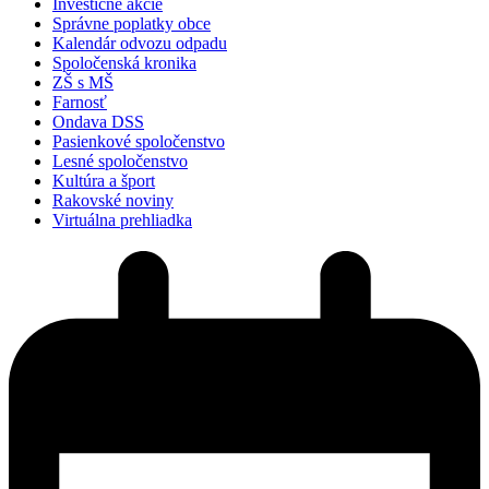
Investičné akcie
Správne poplatky obce
Kalendár odvozu odpadu
Spoločenská kronika
ZŠ s MŠ
Farnosť
Ondava DSS
Pasienkové spoločenstvo
Lesné spoločenstvo
Kultúra a šport
Rakovské noviny
Virtuálna prehliadka