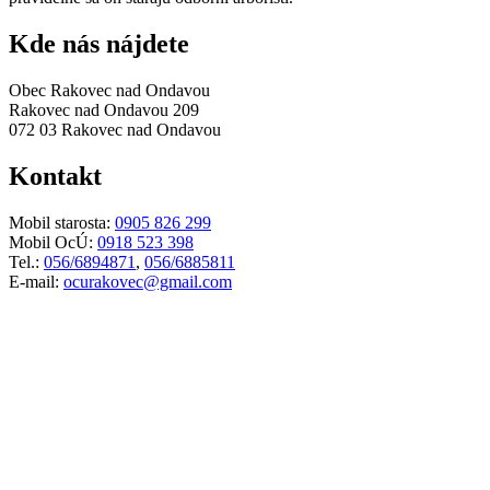
Kde nás nájdete
Obec Rakovec nad Ondavou
Rakovec nad Ondavou 209
072 03 Rakovec nad Ondavou
Kontakt
Mobil starosta:
0905 826 299
Mobil OcÚ:
0918 523 398
Tel.:
056/6894871
,
056/6885811
E-mail:
ocurakovec@gmail.com