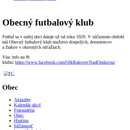
Obecný futbalový klub
Futbal sa v našej obci datuje už od roku 1929. V súčasnom období
má Obecný futbalový klub mužstvo dospelých, dorastencov
a žiakov v okresných súťažiach.
Viac info na fb
klubu:
https://www.facebook.com/OfkRakovecNadOndavou/
Obec
Aktuality
Kalendár akcií
Fotogaléria
Obec
História
Súčasnosť