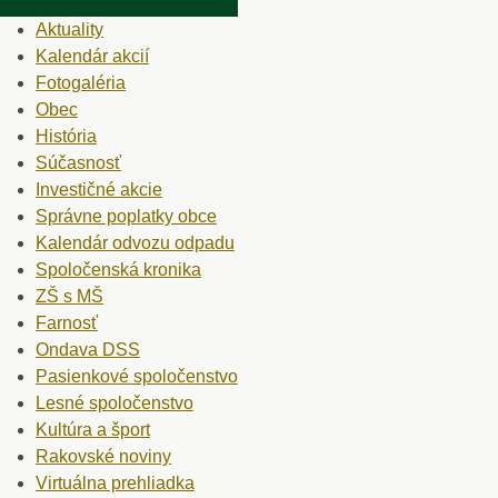
Aktuality
Kalendár akcií
Fotogaléria
Obec
História
Súčasnosť
Investičné akcie
Správne poplatky obce
Kalendár odvozu odpadu
Spoločenská kronika
ZŠ s MŠ
Farnosť
Ondava DSS
Pasienkové spoločenstvo
Lesné spoločenstvo
Kultúra a šport
Rakovské noviny
Virtuálna prehliadka