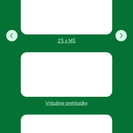
ZŠ s MŠ
Virtuálne prehliadky