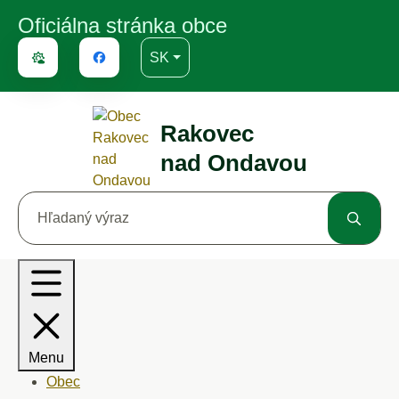
Rovno na obsah
Rovno na menu
Oficiálna stránka obce
Slovensky
SK
Predpoveď počasia
Rakovec
nad Ondavou
Hľadaný výraz
Menu
Obec