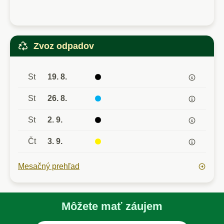
Zvoz odpadov
St
19. 8.
St
26. 8.
St
2. 9.
Čt
3. 9.
Mesačný prehľad
Môžete mať záujem