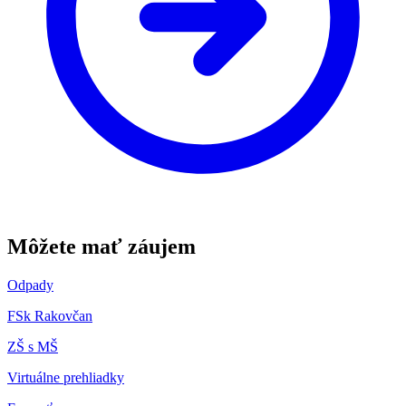
Môžete mať záujem
Odpady
FSk Rakovčan
ZŠ s MŠ
Virtuálne prehliadky