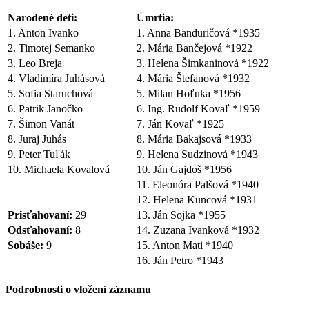
Narodené deti:
Úmrtia:
1. Anton Ivanko
1. Anna Banduričová *1935
2. Timotej Semanko
2. Mária Bančejová *1922
3. Leo Breja
3. Helena Šimkaninová *1922
4. Vladimíra Juhásová
4. Mária Štefanová *1932
5. Sofia Staruchová
5. Milan Hoľuka *1956
6. Patrik Janočko
6. Ing. Rudolf Kovaľ *1959
7. Šimon Vanát
7. Ján Kovaľ *1925
8. Juraj Juhás
8. Mária Bakajsová *1933
9. Peter Tuľák
9. Helena Sudzinová *1943
10. Michaela Kovalová
10. Ján Gajdoš *1956
11. Eleonóra Palšová *1940
12. Helena Kuncová *1931
Prisťahovaní:
29
13. Ján Sojka *1955
Odsťahovaní:
8
14. Zuzana Ivanková *1932
Sobáše:
9
15. Anton Mati *1940
16. Ján Petro *1943
Podrobnosti o vložení záznamu