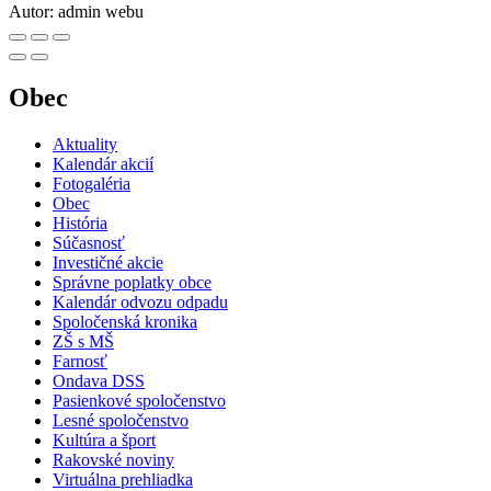
Autor:
admin webu
Obec
Aktuality
Kalendár akcií
Fotogaléria
Obec
História
Súčasnosť
Investičné akcie
Správne poplatky obce
Kalendár odvozu odpadu
Spoločenská kronika
ZŠ s MŠ
Farnosť
Ondava DSS
Pasienkové spoločenstvo
Lesné spoločenstvo
Kultúra a šport
Rakovské noviny
Virtuálna prehliadka