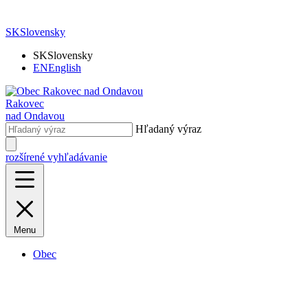
SK
Slovensky
SK
Slovensky
EN
English
Rakovec
nad Ondavou
Hľadaný výraz
rozšírené vyhľadávanie
Menu
Obec