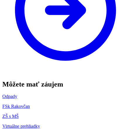
Môžete mať záujem
Odpady
FSk Rakovčan
ZŠ s MŠ
Virtuálne prehliadky