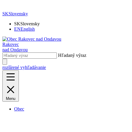
SK
Slovensky
SK
Slovensky
EN
English
Rakovec
nad Ondavou
Hľadaný výraz
rozšírené vyhľadávanie
Menu
Obec